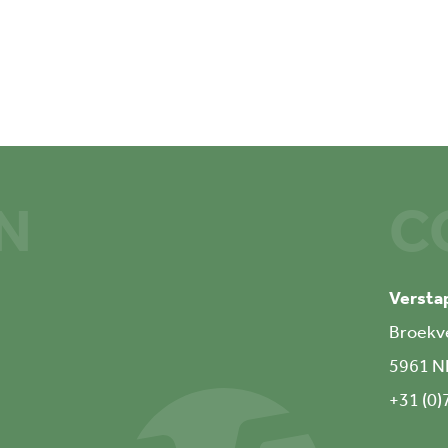
N
C
Versta
Broekv
5961 N
+31 (0)