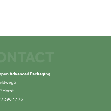
ONTACT
ppen Advanced Packaging
eldweg 2
P Horst
77 398 47 76