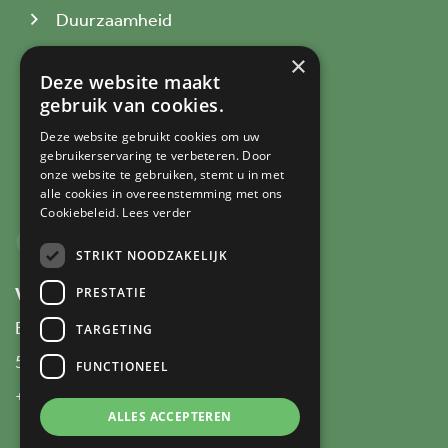
Duurzaamheid
Producten
×
Deze website maakt
Processen
gebruik van cookies.
Over Verstappen
Deze website gebruikt cookies om uw
Werken bij
gebruikerservaring te verbeteren. Door
onze website te gebruiken, stemt u in met
alle cookies in overeenstemming met ons
Cookiebeleid.
Lees verder
CONTACT
STRIKT NOODZAKELIJK
Verstappen Advanced Packaging
PRESTATIE
Broekveldweg 2
TARGETING
5961 NP Horst
FUNCTIONEEL
+31 (0)77 398 47 76
ALLES ACCEPTEREN