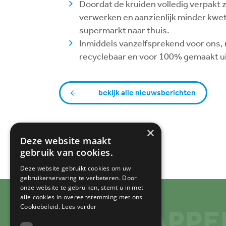
Doordat de kruiden volledig verpakt zij
verwerken en aanzienlijk minder kwe
supermarkt naar thuis.
Inmiddels vanzelfsprekend voor ons, m
recyclebaar en voor 100% gemaakt ui
bekijk alle nieuwsberichten
×
Deze website maakt
gebruik van cookies.
Deze website gebruikt cookies om uw
gebruikerservaring te verbeteren. Door
onze website te gebruiken, stemt u in met
alle cookies in overeenstemming met ons
Cookiebeleid.
Lees verder
VERSTAPPE